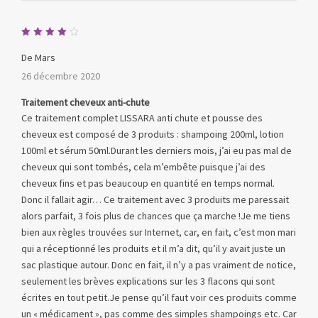
Note
4
sur 5
De Mars
26 décembre 2020
Traitement cheveux anti-chute
Ce traitement complet LISSARA anti chute et pousse des
cheveux est composé de 3 produits : shampoing 200ml, lotion
100ml et sérum 50ml.Durant les derniers mois, j’ai eu pas mal de
cheveux qui sont tombés, cela m’embête puisque j’ai des
cheveux fins et pas beaucoup en quantité en temps normal.
Donc il fallait agir… Ce traitement avec 3 produits me paressait
alors parfait, 3 fois plus de chances que ça marche !Je me tiens
bien aux règles trouvées sur Internet, car, en fait, c’est mon mari
qui a réceptionné les produits et il m’a dit, qu’il y avait juste un
sac plastique autour. Donc en fait, il n’y a pas vraiment de notice,
seulement les brèves explications sur les 3 flacons qui sont
écrites en tout petit.Je pense qu’il faut voir ces produits comme
un « médicament », pas comme des simples shampoings etc. Car