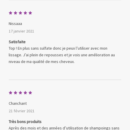
Note
5
sur 5
Nissaaa
17 janvier 2021
Satisfaite
Top ! En plus sans sulfate donc je peux l’utiliser avec mon
lissage. J’ai plein de repousses et je vois une amélioration au
niveau de ma qualité de mes cheveux.
Note
5
sur 5
Chanchant
21 février 2021
Très bons produits
Après des mois et des années d’utilisation de shampoings sans