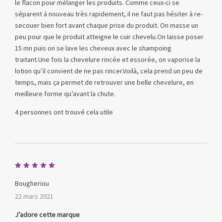
le flacon pour mélanger les produits. Comme ceux-ci se
séparent à nouveau très rapidement, il ne faut pas hésiter à re-
secouer bien fort avant chaque prise du produit. On masse un
peu pour que le produit atteigne le cuir chevelu.On laisse poser
15 mn puis on se lave les cheveux avec le shampoing
traitant.Une fois la chevelure rincée et essorée, on vaporise la
lotion qu’il convient de ne pas rincer.Voilà, cela prend un peu de
temps, mais ça permet de retrouver une belle chevelure, en
meilleure forme qu’avant la chute.
4 personnes ont trouvé cela utile
Note
5
sur 5
Bougheriou
22 mars 2021
J’adore cette marque