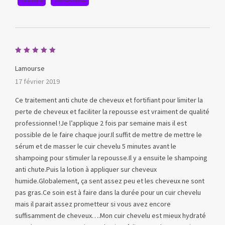
Note
5
sur 5
Lamourse
17 février 2019
Ce traitement anti chute de cheveux et fortifiant pour limiter la
perte de cheveux et faciliter la repousse est vraiment de qualité
professionnel !Je l’applique 2 fois par semaine mais il est
possible de le faire chaque jour.Il suffit de mettre de mettre le
sérum et de masser le cuir chevelu 5 minutes avant le
shampoing pour stimuler la repousse.Il y a ensuite le shampoing
anti chute.Puis la lotion à appliquer sur cheveux
humide.Globalement, ça sent assez peu et les cheveux ne sont
pas gras.Ce soin est à faire dans la durée pour un cuir chevelu
mais il parait assez prometteur si vous avez encore
suffisamment de cheveux….Mon cuir chevelu est mieux hydraté