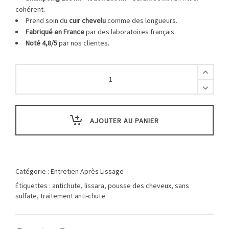
cohérent.
Prend soin du
cuir chevelu
comme des longueurs.
Fabriqué en France
par des laboratoires français.
Noté 4,8/5
par nos clientes.
Traitement
Anti-
chute
Lissara
-
Shampoing
AJOUTER AU PANIER
200ml
-
Lotion
100ml
-
Catégorie :
Entretien Après Lissage
Serum
Étiquettes :
antichute
,
lissara
,
pousse des cheveux
,
sans
50ml
sulfate
,
traitement anti-chute
-
Fabriqué
en