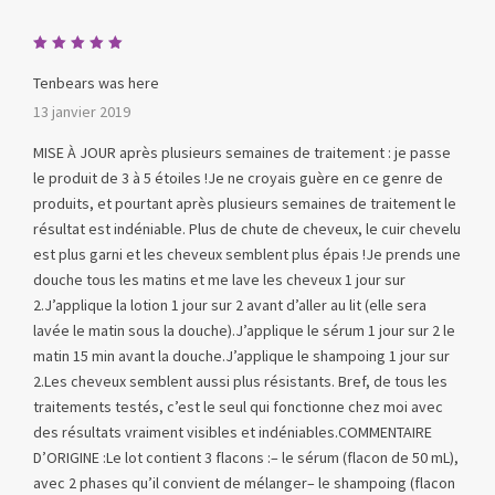
Note
5
sur 5
Tenbears was here
13 janvier 2019
MISE À JOUR après plusieurs semaines de traitement : je passe
le produit de 3 à 5 étoiles !Je ne croyais guère en ce genre de
produits, et pourtant après plusieurs semaines de traitement le
résultat est indéniable. Plus de chute de cheveux, le cuir chevelu
est plus garni et les cheveux semblent plus épais !Je prends une
douche tous les matins et me lave les cheveux 1 jour sur
2.J’applique la lotion 1 jour sur 2 avant d’aller au lit (elle sera
lavée le matin sous la douche).J’applique le sérum 1 jour sur 2 le
matin 15 min avant la douche.J’applique le shampoing 1 jour sur
2.Les cheveux semblent aussi plus résistants. Bref, de tous les
traitements testés, c’est le seul qui fonctionne chez moi avec
des résultats vraiment visibles et indéniables.COMMENTAIRE
D’ORIGINE :Le lot contient 3 flacons :– le sérum (flacon de 50 mL),
avec 2 phases qu’il convient de mélanger– le shampoing (flacon