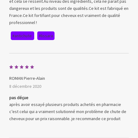
et cela se ressent.Au niveau des ingrédients, cela ne parait pas
dangereux et les produits sont de qualités.Ce kit est fabriqué en
France.Ce kit fortifiant pour cheveux est vraiment de qualité
professionnel !
#antichute
#lissara
Note
5
sur 5
ROMAN Pierre-Alain
8 décembre 2020
pas déçue
après avoir essayé plusieurs produits achetés en pharmacie
c’est celui qui a vraiment solutionné mon problème de chute de
cheveux pour un prix raisonnable. je recommande ce produit