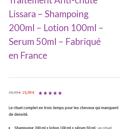
Lissara – Shampoing
200ml – Lotion 100ml –
Serum 50ml – Fabriqué
en France
Le
Le
39,99
€
19,99
€
prix
prix
Note
4.83
initial
actuel
sur 5
Le rituel complet en trois temps pour les cheveux qui manquent
était :
est :
de densité.
39,99 €.
19,99 €.
Shampoing 200 ml + lotion 100 ml + sérum 50 ml
: un rituel