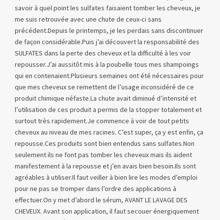
savoir à quel point les sulfates faisaient tomber les cheveux, je
me suis retrouvée avec une chute de ceux-ci sans
précédent.Depuis le printemps, je les perdais sans discontinuer
de façon considérable.Puis j’ai découvert la responsabilité des
SULFATES dans la perte des cheveux et la difficulté à les voir
repousser.J’ai aussitôt mis à la poubelle tous mes shampoings
qui en contenaient.Plusieurs semaines ont été nécessaires pour
que mes cheveux se remettent de l’usage inconsidéré de ce
produit chimique néfaste.La chute avait diminué d’intensité et
l’utilisation de ces produit a permis de la stopper totalement et
surtout très rapidement.Je commence à voir de tout petits
cheveux au niveau de mes racines. C’est super, ça y est enfin, ça
repousse.Ces produits sont bien entendus sans sulfates.Non
seulement ils ne font pas tomber les cheveux mais ils aident
manifestement à la repousse et j’en avais bien besoin.Ils sont
agréables à utiliser.Il faut veiller à bien lire les modes d’emploi
pour ne pas se tromper dans l’ordre des applications à
effectuer.On y met d’abord le sérum, AVANT LE LAVAGE DES
CHEVEUX. Avant son application, il faut secouer énergiquement