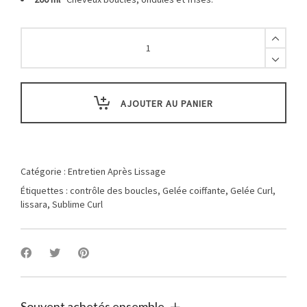
Gelée
Coiffante
Sublime
Curl
LISSARA
-
AJOUTER AU PANIER
Définition
parfaite
et
contrôle
des
Catégorie :
Entretien Après Lissage
boucles
Étiquettes :
contrôle des boucles
,
Gelée coiffante
,
Gelée Curl
,
-
lissara
,
Sublime Curl
200ml
quantity
Souvent achetés ensemble