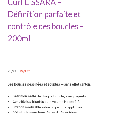
Curl LISSARA –
Définition parfaite et
contrôle des boucles –
200ml
Le
Le
29,99
€
19,99
€
prix
prix
initial
actuel
Des boucles dessinées et souples — sans effet carton.
était :
est :
29,99 €.
19,99 €.
Définition nette
de chaque boucle, sans paquets.
Contrôle les frisottis
et le volume incontrôlé.
Fixation modulable
selon la quantité appliquée.
200 ml
· Cheveux bouclés, ondulés et frisés.