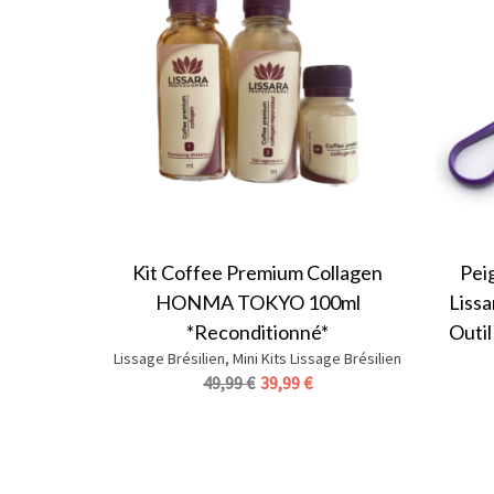
Kit Coffee Premium Collagen
Pei
HONMA TOKYO 100ml
Lissa
*Reconditionné*
Outil
Lissage Brésilien
,
Mini Kits Lissage Brésilien
Le
Le
49,99
€
39,99
€
prix
prix
initial
actuel
était :
est :
49,99 €.
39,99 €.