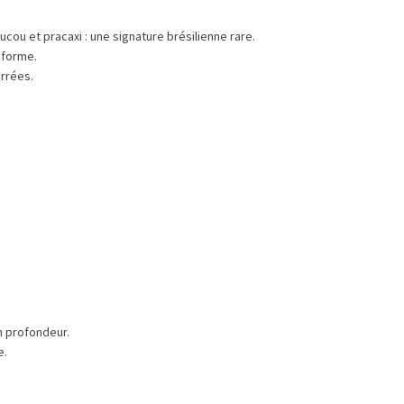
ucou et pracaxi : une signature brésilienne rare.
 forme.
errées.
n profondeur.
e.