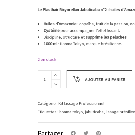
prix
prix
initial
actuel
Le Plasthair Bixyorellan Jabuticaba n°2 : huiles d’Amaz
était :
est :
199,00 €.
179,00 €.
Huiles d’Amazonie
: copaïba, fruit de la passion, n
Cystéine
pour accompagner l’effet lissant.
Discipline, structure et
supprime les peluches
.
1000 ml
· Honma Tokyo, marque brésilienne.
2 en stock
Plasthair
Bixyorellan
AJOUTER AU PANIER
Jabuticaba
n2
-
1000ML
Catégorie :
Kit Lissage Professionnel
-
Étiquettes :
honma tokyo
,
jabuticaba
,
lissage brésilie
Honma
Tokyo
quantity
Partager