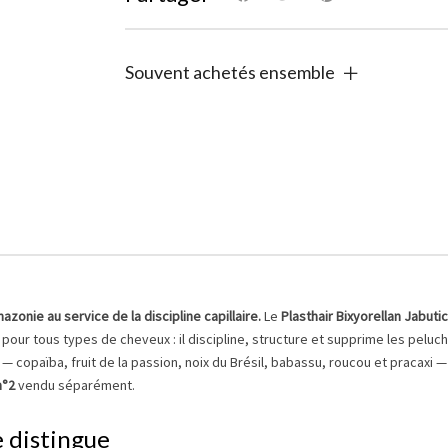
Souvent achetés ensemble
azonie au service de la discipline capillaire.
Le
Plasthair Bixyorellan Jabuti
our tous types de cheveux : il discipline, structure et supprime les peluc
 copaïba, fruit de la passion, noix du Brésil, babassu, roucou et pracaxi —
n°2
vendu séparément.
e distingue