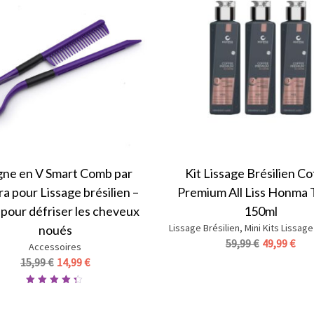
gne en V Smart Comb par
Kit Lissage Brésilien C
ra pour Lissage brésilien –
Premium All Liss Honma 
 pour défriser les cheveux
150ml
Lissage Brésilien
,
Mini Kits Lissage
noués
Le
Le
59,99
€
49,99
€
Accessoires
prix
prix
Le
Le
15,99
€
14,99
€
initial
act
prix
prix
était :
est :
initial
actuel
Note
59,99 €.
49,9
4.33
était :
est :
sur 5