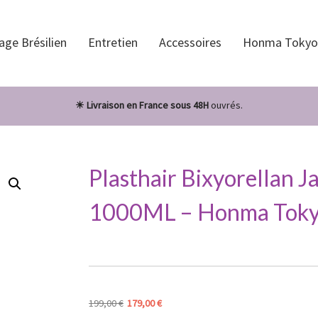
age Brésilien
Entretien
Accessoires
Honma Tokyo
☀ Livraison en France sous 48H
ouvrés.
Plasthair Bixyorellan J
1000ML – Honma Tok
Le
Le
199,00
€
179,00
€