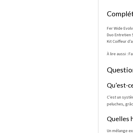
Complét
Fer Wide Evolv
Duo Entretien 
Kit Coiffeur d’
À lire aussi :
Fa
Questio
Qu’est-ce
C’est un systè
peluches, grâc
Quelles h
Un mélange excl