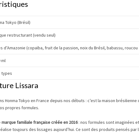
ristiques
a Tokyo (Brésil)
ue restructurant (vendu seul)
es d’Amazonie (copaïba, fruit de la passion, noix du Brésil, babassu, roucou 
 ml
 types
ture Lissara
ns Honma Tokyo en France depuis nos débuts : c’est la maison brésilienne q
nos propres formules.
e
marque familiale française créée en 2016
: nos formules sont imaginées et
 réalise toujours des lissages aujourd’hui. Ce sont des produits pensés par 