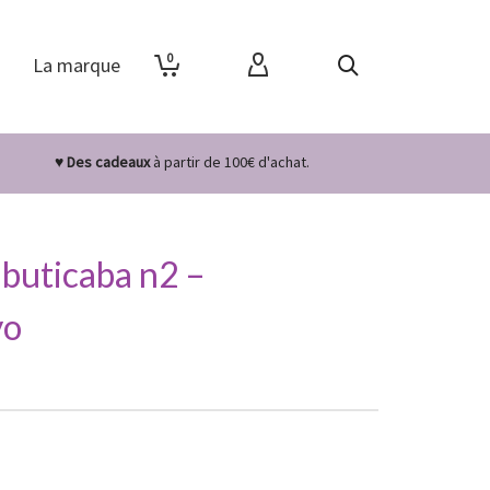
0
La marque
♥ Des cadeaux
à partir de 100€ d'achat.
abuticaba n2 –
yo