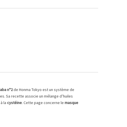
caba n°2
de Honma Tokyo est un système de
hes. Sa recette associe un mélange d’huiles
 à la
cystéine
. Cette page concerne le
masque