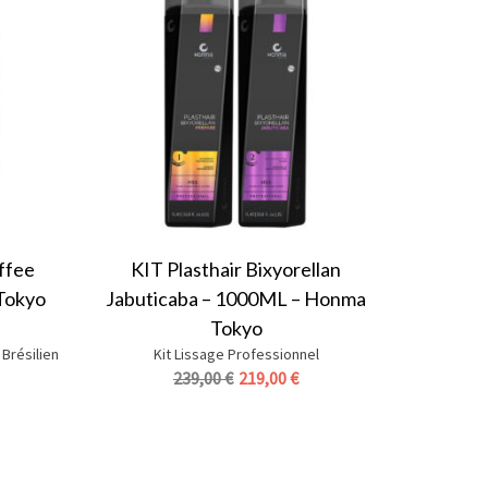
offee
KIT Plasthair Bixyorellan
Tokyo
Jabuticaba – 1000ML – Honma
Tokyo
 Brésilien
Kit Lissage Professionnel
Le
Le
239,00
€
219,00
€
prix
prix
uel
initial
actuel
était :
est :
9 €.
239,00 €.
219,00 €.