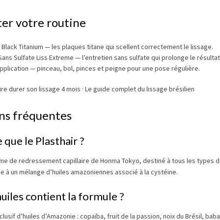
er votre routine
 Black Titanium
— les plaques titane qui scellent correctement le lissage.
Sans Sulfate Liss Extreme
— l’entretien sans sulfate qui prolonge le résultat
application
— pinceau, bol, pinces et peigne pour une pose régulière.
ire durer son lissage 4 mois
·
Le guide complet du lissage brésilien
ns fréquentes
 que le Plasthair ?
me de redressement capillaire de Honma Tokyo, destiné à tous les types de c
e à un mélange d’huiles amazoniennes associé à la cystéine.
uiles contient la formule ?
usif d’huiles d’Amazonie : copaïba, fruit de la passion, noix du Brésil, bab