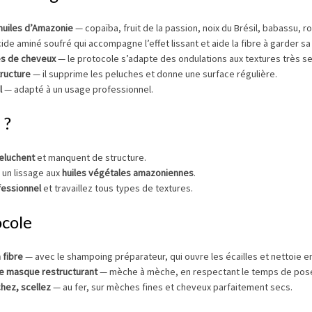
huiles d’Amazonie
— copaïba, fruit de la passion, noix du Brésil, babassu, ro
cide aminé soufré qui accompagne l’effet lissant et aide la fibre à garder sa
es de cheveux
— le protocole s’adapte des ondulations aux textures très s
tructure
— il supprime les peluches et donne une surface régulière.
l
— adapté à un usage professionnel.
 ?
eluchent
et manquent de structure.
 un lissage aux
huiles végétales amazoniennes
.
fessionnel
et travaillez tous types de textures.
ocole
 fibre
— avec le shampoing préparateur, qui ouvre les écailles et nettoie e
le masque restructurant
— mèche à mèche, en respectant le temps de pos
hez, scellez
— au fer, sur mèches fines et cheveux parfaitement secs.