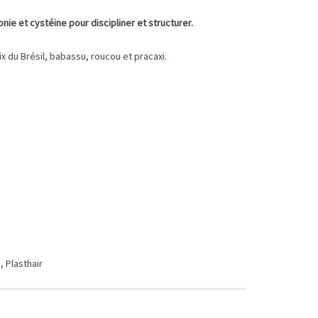
onie et cystéine pour discipliner et structurer.
oix du Brésil, babassu, roucou et pracaxi.
n
,
Plasthair