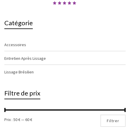
Note
5.00
sur 5
Catégorie
Accessoires
Entretien Après Lissage
Lissage Brésilien
Filtre de prix
Pri
Pri
Prix :
50 €
—
60 €
Filtrer
mi
ma