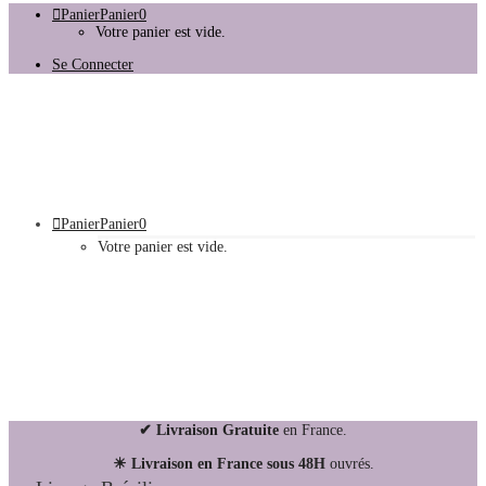
Panier
Panier
0
Votre panier est vide.
Se Connecter
Panier
Panier
0
Votre panier est vide.
✔ Livraison Gratuite
en France.
☀ Livraison en France sous 48H
ouvrés.