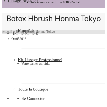
Lissage Brésilien
♥ Des cadeaux
à partir de 100€ d'achat.
Botox Hbrush Honma Tokyo
Mini Kits
Accueil
»
Botox Hbrush Honma Tokyo
Panier
Panier
0
Oct
05
2016
Kit Lissage Professionnel
Votre panier est vide.
Toute la boutique
Se Connecter