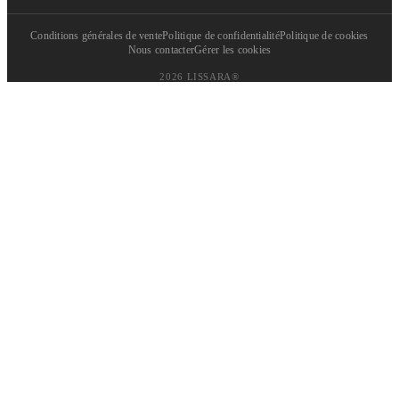
Conditions générales de vente
Politique de confidentialité
Politique de cookies
Nous contacter
Gérer les cookies
2026 LISSARA®