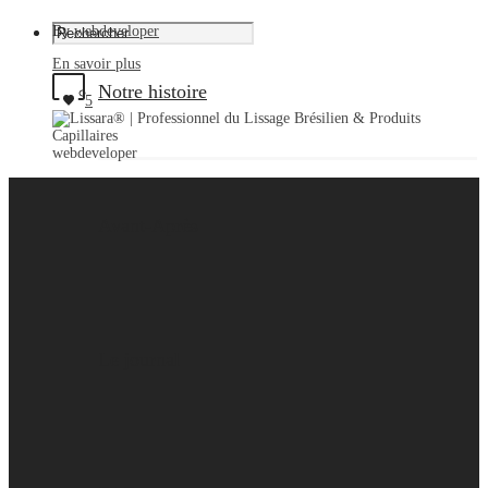
By
webdeveloper
En savoir plus
Notre histoire
5
webdeveloper
Avant-Après
Le journal